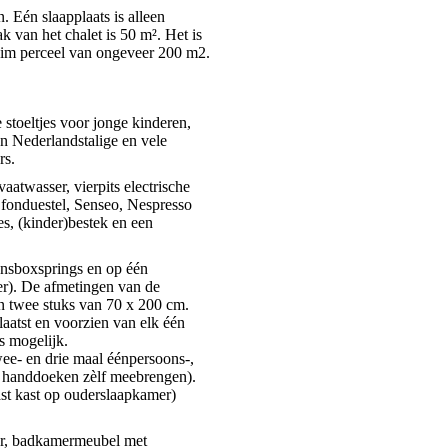
. Eén slaapplaats is alleen
k van het chalet is 50 m². Het is
chalet, plattegrond
uim perceel van ongeveer 200 m2.
chalet, comfortabele zithoek
stoeltjes voor jonge kinderen,
n Nederlandstalige en vele
rs.
atwasser, vierpits electrische
 fonduestel, Senseo, Nespresso
es, (kinder)bestek en een
nsboxsprings en op één
per). De afmetingen van de
en twee stuks van 70 x 200 cm.
laatst en voorzien van elk één
s mogelijk.
ee- en drie maal éénpersoons-,
n handdoeken zèlf meebrengen).
st kast op ouderslaapkamer)
er, badkamermeubel met