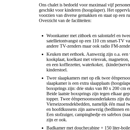
Ons chalet is bedoeld voor maximaal vijf personen
geschikt voor kinderen (hoogslaper). Het oppervla
voorzien van diverse gemakken en staat op een r
Overzicht van de faciliteiten:
Woonkamer met zithoek en salontafel en twee 
satellietontvangst op een 110 cm smart-TV va
andere TV-zenders maar ook radio FM-zende
Keuken met eethoek. Aanwezig zijn o.a. een va
kookplaat, koelkast met vriesvak, magnetron,
en een koffiezetter, waterkoker, (kinder)servi
kinderstoel.
Twee slaapkamers met op elk twee éénpersoo
slaapkamer is een extra slaapplaats (hoogsla
boxsprings zijn: drie stuks van 80 x 200 cm 
Beide laatste boxsprings zijn tegen elkaar gep
topper. Twee éénpersoonsonderlakens zijn du
Vierseizoensdekbedden, namelijk één maal tw
en hoofdkussens zijn aanwezig (bedlinnen e
Een stofzuiger, campingbedje en safebox (naa
zijn er ook.
Badkamer met douchecabine + 150 liter-boil