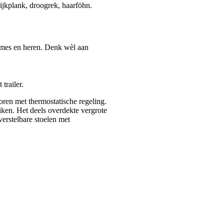
rijkplank, droogrek, haarföhn.
ames en heren. Denk wèl aan
trailer.
toren met thermostatische regeling.
iken. Het deels overdekte vergrote
 verstelbare stoelen met